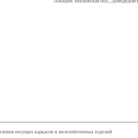
Локация: Московская обл., Домодедовс
ЕРРИТОРИЯ ИЗЛК Р
овления несущих каркасов и железобетонных изделий