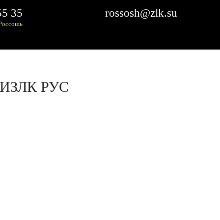
55 35
rossosh@zlk.su
Россошь
ИЗЛК РУС