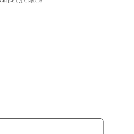
кий р-он, д. Сырьево
УС