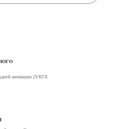
НОГО
студией анимации 2VRTX
Л